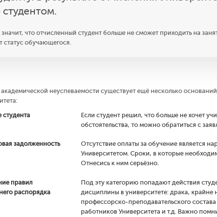
 студентом.
 значит, что отчисленный студент больше не сможет приходить на зан
т статус обучающегося.
академической неуспеваемости существует ещё несколько оснований,
итета:
 студента
Если студент решил, что больше не хочет уч
обстоятельства, то можно обратиться с зая
вая задолженность
Отсутствие оплаты за обучение является н
Университетом. Сроки, в которые необходим
Отнесись к ним серьёзно.
ие правил
Под эту категорию попадают действия студ
него распорядка
дисциплины в университете: драка, крайне
профессорско-преподавательского состава
работников Университета и т.д. Важно помн