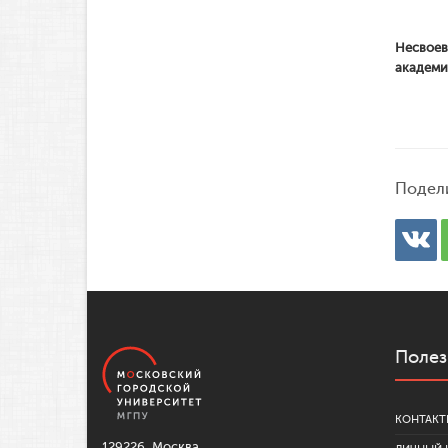
Несвоев
академи
Подел
Полез
КОНТАКТ
129226, Москва,