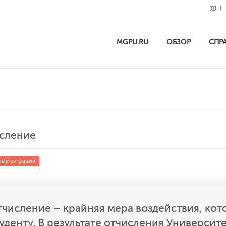
MGPU.RU
ОБЗОР
СПР
сление
ые ситуации
числение – крайняя мера воздействия, кот
уденту. В результате отчисления Универси