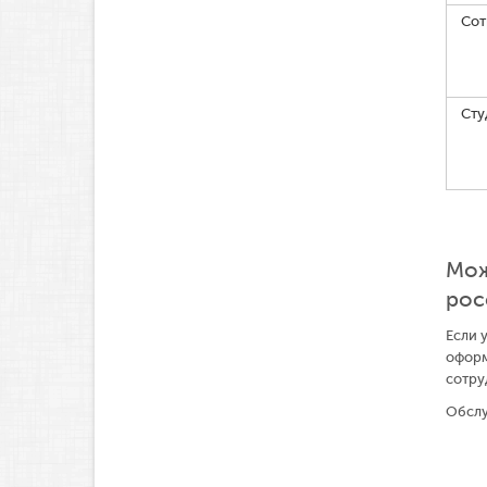
Сот
Сту
Мож
рос
Если 
оформ
сотру
Обслу