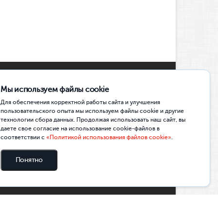
Мы используем файлы cookie
Социальные сети
Для обеспечения корректной работы сайта и улучшения
пользовательского опыта мы используем файлы cookie и другие
технологии сбора данных. Продолжая использовать наш сайт, вы
ОФИЦИАЛЬНОЕ СООБЩЕСТВО ВК
даете свое согласие на использование cookie-файлов в
соответствии с
«Политикой использования файлов cookie»
.
ПРИЁМНАЯ КОМИССИЯ ВК
КЛТМС | МЕДИА. СОБЫТИЯ. ДРУЗЬЯ
Понятно
TELEGRAM-КАНАЛ
КАНАЛ В MAX