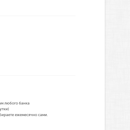
ам любого банка
утки)
ыбираете ежемесячно сами.