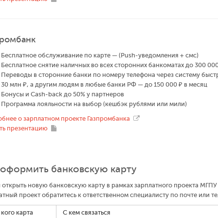
промбанк
Бесплатное обслуживание по карте — (Push-уведомления + смс)
Бесплатное снятие наличных во всех сторонних банкоматах до 300 000
Переводы в сторонние банки по номеру телефона через систему быстр
30 млн ₽, а другим людям в любые банки РФ — до 150 000 ₽ в месяц
Бонусы и Cash-back до 50% у партнеров
Программа лояльности на выбор (кешбэк рублями или мили)
бнее о зарплатном проекте Газпромбанка
ть презентацию
 оформить банковскую карту
 открыть новую банковскую карту в рамках зарплатного проекта МГПУ
атный проект обратитесь к ответственном специалисту по почте или т
 кого карта
С кем связаться