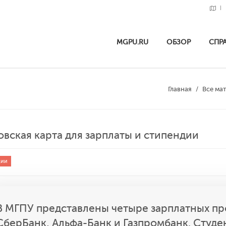
MGPU.RU
ОБЗОР
СПР
Главная
Все ма
овская карта для зарплаты и стипендии
дии
В МГПУ представлены четыре зарплатных про
СберБанк, Альфа-Банк и Газпромбанк. Студе