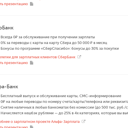
ть презентацию
рБанк
Всегда 0₽ за обслуживание при получении зарплаты
0% за переводы с карты на карту Сбера до 50 000 ₽ в месяц
Бонусы по программе «СберСпасибо»: бонусы до 30% за покупки
легии для зарплатных клиентов СберБанк
ть презентацию
фа-Банк
Бесплатный выпуск и обслуживание карты, СМС-информирование
0₽ на любые переводы по номеру счета/карты/телефона или реквизит
Снятие наличных в любых банкоматах без комиссии (до 500 тыс. руб./с
Начисляется кешбэк рублями — до 25% в 4х категориях, которые вы в
бнее о зарплатном проекте Альфа-Зарплата
ть презентацию