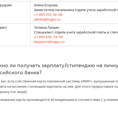
рудник
Алена Егорова
Заместитель начальника отдела учета заработной 
+7 495 951-34-66
alenka@mgpu.ru
дент
Татьяна Лалаян
Специалист отдела учета заработной платы и сти
+7 495 656-74-00
lalayantv@mgpu.ru
но ли получать зарплату/стипендию на личну
сийского банка?
у вас есть собственная карта платежной системы «МИР», выпущенная
ить начисления стипендии/зарплаты на нее. Для этого предоставьте п
днику (см. выше).
живание карты производится её владельцем в соответствии с условия