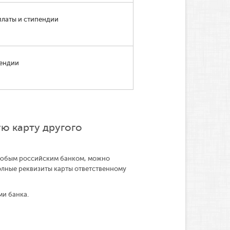
платы и стипендии
пендии
ю карту другого
 любым российским банком, можно
олные реквизиты карты ответственному
ми банка.