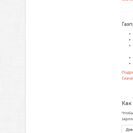
Газ
Подро
Скача
Как
Чтобы
зарпл
Для