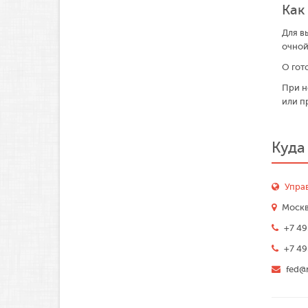
Как
Для в
очной
О гот
При н
или п
Куда
Упра
Москва
+7 49
+7 49
fed@