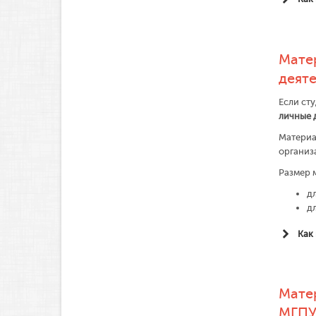
4
Мате
деят
Если сту
личные 
Материа
организ
Размер 
д
д
Как
Мате
МГП