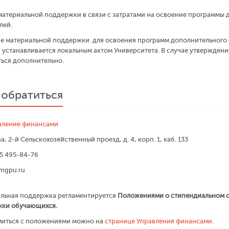
документы нужны для подтверждения основания для материальной п
материальной поддержки в связи с затратами на освоение программы 
Напиши заявление на оказание материальной поддержки.
лей.
Собери подтверждающие документы и вместе с заявлением предоставь 
е материальной поддержки для освоения программ дополнительного 
 устанавливается локальным актом Университета. В случае утверждения
ься дополнительно.
 обратиться
вление финансами
, 2-й Сельскохозяйственный проезд, д. 4, корп. 1, каб. 133
5 495-84-76
mgpu.ru
льная поддержка регламентируется
Положениями о стипендиальном о
ки обучающихся.
иться с положениями можно на
странице Управления финансами
.