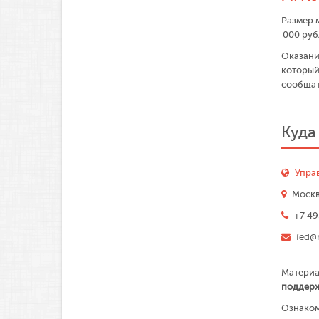
Размер 
000 руб
Оказани
который
сообщат
Куда
Упра
Москва
+7 49
fed@
Материа
поддерж
Ознаком