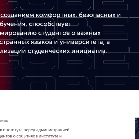
 созданием комфортных, безопасных и
бучения, способствует
мированию студентов о важных
странных языков и университета, а
ализации студенческих инициатив.
иях:
в института перед администрацией;
нтов о событиях в институте и