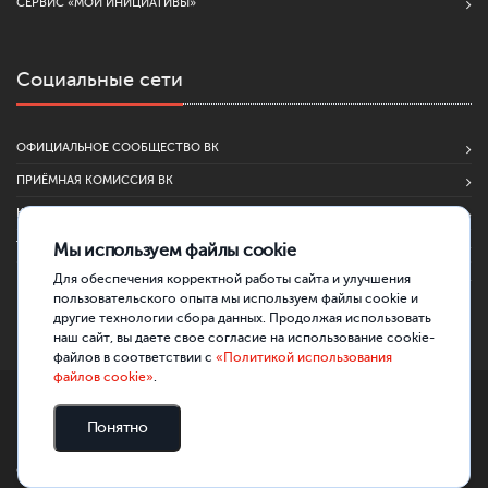
СЕРВИС «МОИ ИНИЦИАТИВЫ»
Социальные сети
ОФИЦИАЛЬНОЕ СООБЩЕСТВО ВК
ПРИЁМНАЯ КОМИССИЯ ВК
КЛТМС | МЕДИА. СОБЫТИЯ. ДРУЗЬЯ
TELEGRAM-КАНАЛ
Мы используем файлы cookie
Для обеспечения корректной работы сайта и улучшения
КАНАЛ В MAX
пользовательского опыта мы используем файлы cookie и
другие технологии сбора данных. Продолжая использовать
наш сайт, вы даете свое согласие на использование cookie-
файлов в соответствии с
«Политикой использования
файлов cookie»
.
ГАОУ ВО МГПУ, 2026 |
Сведения об образовательной организации
Понятно
|
Министерство науки и высшего образования РФ